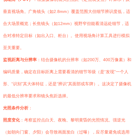
垂直视场角。广角镜头（如2.8mm）覆盖范围大但细节辨识度低，适
合大场景概览；长焦镜头（如12mm）视野窄但能看清远处细节，适
合对准特定目标（如出入口、柜台）。使用视场角计算工具进行模拟
至关重要。
监视距离与分辨率
：结合摄像机的分辨率（如200万、400万像素）和
编码质量，确定在目标距离上需要看清的细节等级（是“发现”一个人
形、“识别”其大体特征，还是“辨识”其面部或车牌）。这决定了摄像机
的最低分辨率要求和镜头焦距选择。
光照条件分析
：
照度变化
：考察监控点白天、夜晚、黎明黄昏的光照情况。强逆光
（如朝向门窗、夕阳）会导致画面发白（过曝），应尽量避免或选用